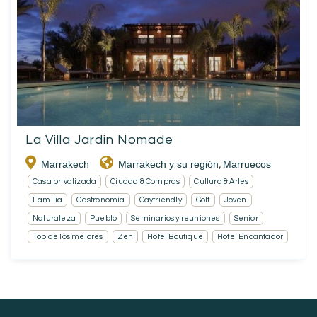
La Villa Jardin Nomade
Marrakech
Marrakech y su región
Marruecos
,
Casa privatizada
Ciudad & Compras
Cultura & Artes
Familia
Gastronomía
Gayfriendly
Golf
Joven
Naturaleza
Pueblo
Seminarios y reuniones
Senior
Top de los mejores
Zen
Hotel Boutique
Hotel Encantador