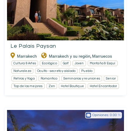
Le Palais Paysan
Marrakech
Marrakech y su región
Marruecos
,
Cultura & Artes
Ecológico
Golf
Joven
Montaña & Esquí
Naturaleza
Oculto - secreto y aislado
Pueblo
Retiros y Yoga
Romantico
Seminarios y reuniones
Senior
Top de los mejores
Zen
Hotel Boutique
Hotel Encantador
Opiniones:
0.00