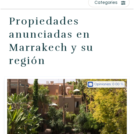
Categories
EN
FR
ES
Propiedades
anunciadas en
Marrakech y su
región
Opiniones:
0.00