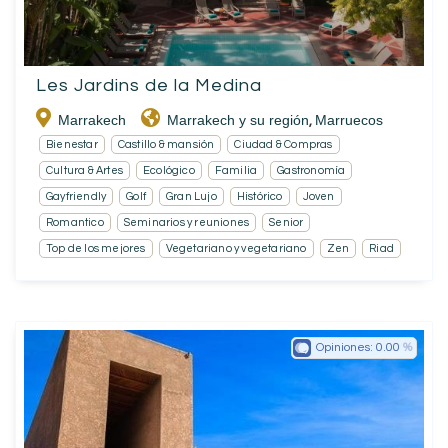
Les Jardins de la Medina
Marrakech
Marrakech y su región
Marruecos
,
Bienestar
Castillo & mansión
Ciudad & Compras
Cultura & Artes
Ecológico
Familia
Gastronomía
Gayfriendly
Golf
Gran Lujo
Histórico
Joven
Romantico
Seminarios y reuniones
Senior
Top de los mejores
Vegetariano y vegetariano
Zen
Riad
Opiniones:
0.00