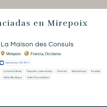
Estancia temática
Salud y seguridad
ciadas en Mirepoix
Escríbenos
La Maison des Consuls
EN
FR
ES
Mirepoix
Francia
Occitania
,
Opiniones:
89.49
Cultura & Artes
Deporte y aventuras
Familia
Naturaleza
Pueblo
Hotel Boutique
Hotel Encantador