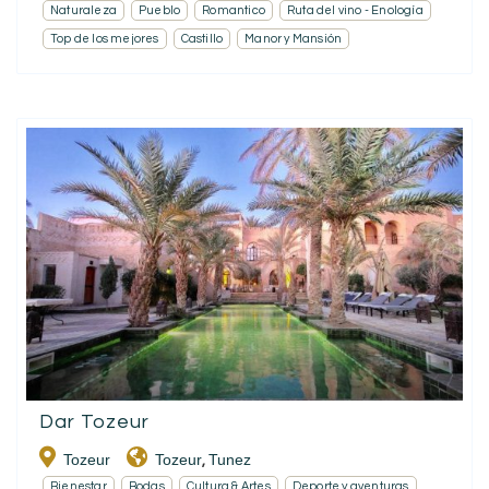
Naturaleza
Pueblo
Romantico
Ruta del vino - Enología
Top de los mejores
Castillo
Manor y Mansión
Dar Tozeur
Tozeur
Tozeur
Tunez
,
Bienestar
Bodas
Cultura & Artes
Deporte y aventuras