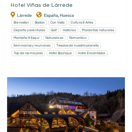
Hotel Viñas de Lárrede
Lárrede
España
Huesca
,
Bienestar
Bodas
Con Vista
Cultura & Artes
Deporte y aventuras
Golf
Histórico
Maravillas naturales
Montaña & Esquí
Naturaleza
Romantico
Seminarios y reuniones
Tesoros de nuestro planeta
Top de los mejores
Hotel Boutique
Hotel Encantador