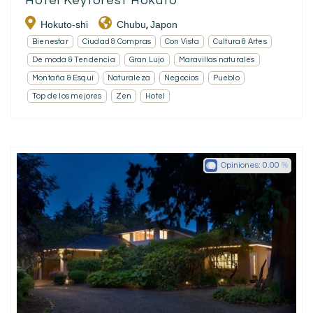
Hôtel Keyforest Hokuto
Hokuto-shi
Chubu
Japon
,
Bienestar
Ciudad & Compras
Con Vista
Cultura & Artes
De moda & Tendencia
Gran Lujo
Maravillas naturales
Montaña & Esquí
Naturaleza
Negocios
Pueblo
Top de los mejores
Zen
Hotel
Opiniones:
0.00