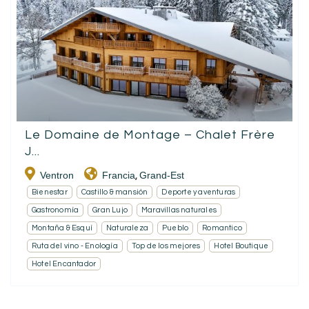
Le Domaine de Montage – Chalet Frère
J...
Ventron
Francia
Grand-Est
,
Bienestar
Castillo & mansión
Deporte y aventuras
Gastronomía
Gran Lujo
Maravillas naturales
Montaña & Esquí
Naturaleza
Pueblo
Romantico
Ruta del vino - Enología
Top de los mejores
Hotel Boutique
Hotel Encantador