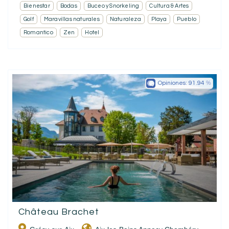
Bienestar
Bodas
Buceo y Snorkeling
Cultura & Artes
Golf
Maravillas naturales
Naturaleza
Playa
Pueblo
Romantico
Zen
Hotel
Opiniones:
91.94
Château Brachet