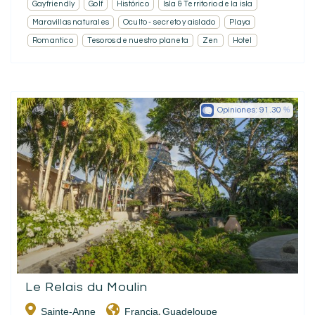
Gayfriendly
Golf
Histórico
Isla & Territorio de la isla
Maravillas naturales
Oculto - secreto y aislado
Playa
Romantico
Tesoros de nuestro planeta
Zen
Hotel
Opiniones:
91.30
Le Relais du Moulin
Sainte-Anne
Francia
Guadeloupe
,