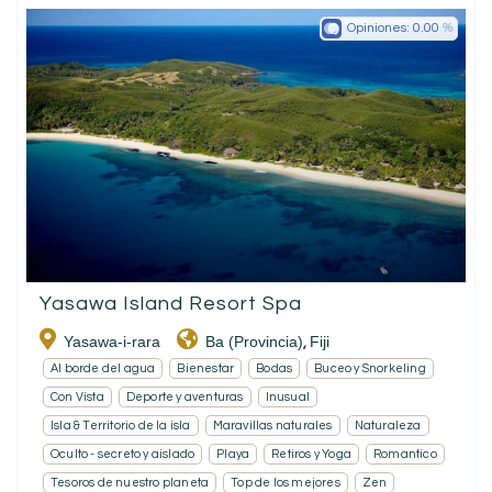
Opiniones:
0.00
Yasawa Island Resort Spa
Yasawa-i-rara
Ba (Provincia)
Fiji
,
Al borde del agua
Bienestar
Bodas
Buceo y Snorkeling
Con Vista
Deporte y aventuras
Inusual
Isla & Territorio de la isla
Maravillas naturales
Naturaleza
Oculto - secreto y aislado
Playa
Retiros y Yoga
Romantico
Tesoros de nuestro planeta
Top de los mejores
Zen