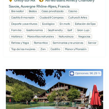
Grésy-sur-Aix
Aix-les-Bains Annecy Chambéry
Savoie
Auvergne Rhône-Alpes
Francia
,
,
Bienestar
Bodas
Casa privatizada
Casino
Castillo & mansión
Ciudad & Compras
Cultura & Artes
Deporte y aventuras
Ecológico
En moto
Estación de Spa
Familia
Gastronomía
Gayfriendly
Golf
Gran Lujo
Histórico
Maravillas naturales
Naturaleza
Negocios
Retiros y Yoga
Romantico
Seminarios y reuniones
Senior
Top de los mejores
Zen
Castillo
Manor y Mansión
Opiniones:
96.29