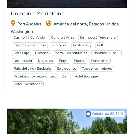
Domaine Madeleine
Port Angeles
América del norte
Estados Unidos
,
,
Washington
Casino
Con Vista
Cultura & Artes
De moda & Tendencia
Deporte y aventuras
Ecológico
Gayfriendly
Golf
Gran Lujo
Histórico
Maravillas naturales
Montaña & Esquí
Naturaleza
Negocios
Playa
Pueblo
Romantico
Ruta del vino - Enología
Solo adultos
Top de los mejores
Vegetariano y vegetariano
Zen
Hotel Boutique
Hotel Encantador
Opiniones:
89.57