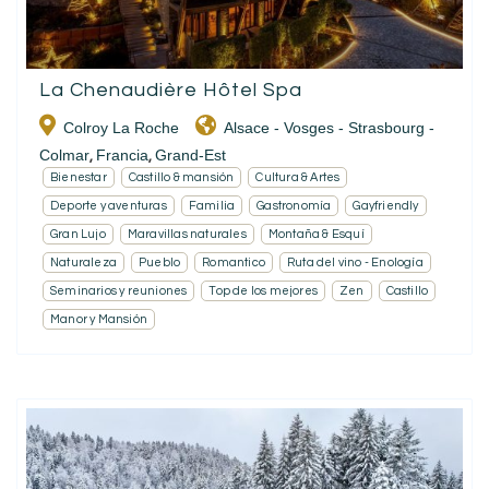
La Chenaudière Hôtel Spa
Colroy La Roche
Alsace - Vosges - Strasbourg -
Colmar
Francia
Grand-Est
,
,
Bienestar
Castillo & mansión
Cultura & Artes
Deporte y aventuras
Familia
Gastronomía
Gayfriendly
Gran Lujo
Maravillas naturales
Montaña & Esquí
Naturaleza
Pueblo
Romantico
Ruta del vino - Enología
Seminarios y reuniones
Top de los mejores
Zen
Castillo
Manor y Mansión