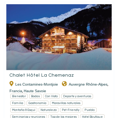
Chalet Hôtel La Chemenaz
Les Contamines-Montjoie
Auvergne Rhône-Alpes
,
Francia
Haute Savoie
,
Bienestar
Bodas
Con Vista
Deporte y aventuras
Familia
Gastronomía
Maravillas naturales
Montaña & Esquí
Naturaleza
Pet-Friendly
Pueblo
Seminarios y reuniones
Top de los mejores
Hotel Boutique