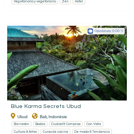
Vegetariano y vegetariano
Zen
Hotel
Opiniones:
0.00
Blue Karma Secrets Ubud
Ubud
Bali
Indonésie
,
Bienestar
Bodas
Ciudad & Compras
Con Vista
Cultura & Artes
Curso de cocina
De moda & Tendencia