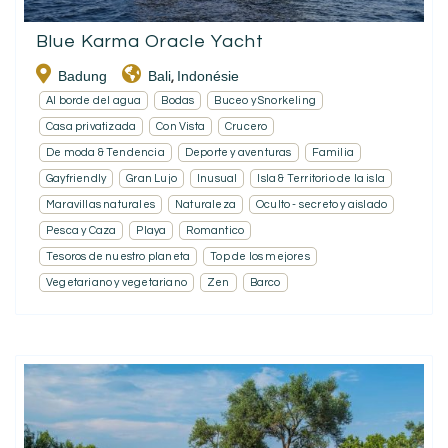
Blue Karma Oracle Yacht
Badung
Bali
Indonésie
,
Al borde del agua
Bodas
Buceo y Snorkeling
Casa privatizada
Con Vista
Crucero
De moda & Tendencia
Deporte y aventuras
Familia
Gayfriendly
Gran Lujo
Inusual
Isla & Territorio de la isla
Maravillas naturales
Naturaleza
Oculto - secreto y aislado
Pesca y Caza
Playa
Romantico
Tesoros de nuestro planeta
Top de los mejores
Vegetariano y vegetariano
Zen
Barco