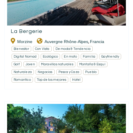
La Bergerie
Morzine
Auvergne Rhône-Alpes
Francia
,
Bienestar
Con Vista
De moda & Tendencia
Digital Nomad
Ecológico
En moto
Familia
Gayfriendly
Golf
Joven
Maravillas naturales
Montaña & Esquí
Naturaleza
Negocios
Pesca y Caza
Pueblo
Romantico
Top de los mejores
Hotel