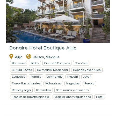
Donaire Hotel Boutique Ajijic
Ajijic
Jalisco
Mexique
,
Bienestar
Bodas
Ciudad & Compras
Con Vista
Cultura & Artes
De moda & Tendencia
Deporte y aventuras
Ecológico
Familia
Gayfriendly
Inusual
Joven
Maravillas naturales
Naturaleza
Negocios
Pueblo
Retiros y Yoga
Romantico
Seminarios y reuniones
Tesoros de nuestro planeta
Vegetariano y vegetariano
Hotel