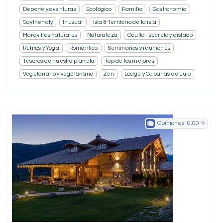
Deporte y aventuras
Ecológico
Familia
Gastronomía
Gayfriendly
Inusual
Isla & Territorio de la isla
Maravillas naturales
Naturaleza
Oculto - secreto y aislado
Retiros y Yoga
Romantico
Seminarios y reuniones
Tesoros de nuestro planeta
Top de los mejores
Vegetariano y vegetariano
Zen
Lodge y Cabañas de Lujo
Opiniones:
0.00