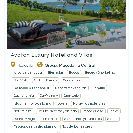
Avaton Luxury Hotel and Villas
Halkidiki
Grecia
Macedonia Central
,
Al borde del agua
Bienestar
Bodas
Buceo y Snorkeling
Con Vista
Cultura & Artes
Curso de cocina
De moda & Tendencia
Deporte y aventuras
Familia
Gastronomía
Gayfriendly
Gran Lujo
Isla & Territorio de la isla
Joven
Maravillas naturales
Naturaleza
Oculto - secreto y aislado
Pesca y Caza
Playa
Retiros y Yoga
Romantico
Seminarios y reuniones
Senior
Tesoros de nuestro planeta
Top de los mejores