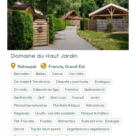
Domaine du Haut Jardin
Rehaupal
Francia
Grand-Est
,
Bienestar
Bodas
Casino
Con Vista
De moda & Tendencia
Deporte y aventuras
Ecológico
En moto
Estación de Spa
Familia
Gastronomía
Gayfriendly
Golf
Gran Lujo
Inusual
Joven
Maravillas naturales
Montaña & Esquí
Naturaleza
Negocios
Oculto - secreto y aislado
Parque temático
Pet-Friendly
Pueblo
Romantico
Ruta del vino - Enología
Senior
Top de los mejores
Vegetariano y vegetariano