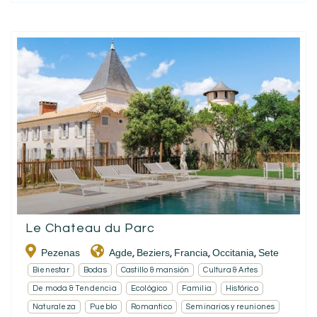
Le Chateau du Parc
Pezenas
Agde
Beziers
Francia
Occitania
Sete
,
,
,
,
Bienestar
Bodas
Castillo & mansión
Cultura & Artes
De moda & Tendencia
Ecológico
Familia
Histórico
Naturaleza
Pueblo
Romantico
Seminarios y reuniones