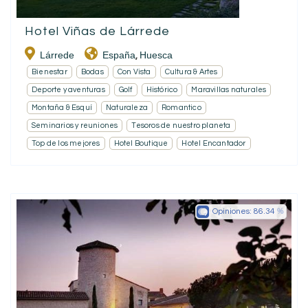
Hotel Viñas de Lárrede
Lárrede
España
Huesca
,
Bienestar
Bodas
Con Vista
Cultura & Artes
Deporte y aventuras
Golf
Histórico
Maravillas naturales
Montaña & Esquí
Naturaleza
Romantico
Seminarios y reuniones
Tesoros de nuestro planeta
Top de los mejores
Hotel Boutique
Hotel Encantador
Opiniones:
86.34