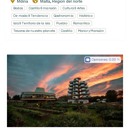
Mdina
Malta
Region del norte
,
Bodas
Castillo & mansión
Cultura & Artes
De moda & Tendencia
Gastronomía
Histórico
Isla & Territorio de la isla
Pueblo
Romantico
Tesoros de nuestro planeta
Castillo
Manor y Mansión
Opiniones:
0.00