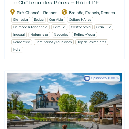
Le Château des Pères – Hôtel L’E...
Piré-Chancé - Rennes
Bretaña
Francia
Rennes
,
,
Bienestar
Bodas
Con Vista
Cultura & Artes
De moda & Tendencia
Familia
Gastronomía
Gran Lujo
Inusual
Naturaleza
Negocios
Retiros y Yoga
Romantico
Seminarios y reuniones
Top de los mejores
Hotel
Opiniones:
0.00