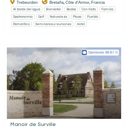
Trebeurden
Bretaña
Côte d'Armor
Francia
,
,
Al borde del agua
Bienestar
Bodas
Con Vista
Familia
Gastronomía
Golf
Naturaleza
Playa
Pueblo
Romantico
Seminarios y reuniones
Hotel
Opiniones:
96.81
Manoir de Surville