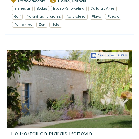
Porto-Vecchio
Corso
Francia
,
Bienestar
Bodas
Buceo y Snorkeling
Cultura & Artes
Golf
Maravillas naturales
Naturaleza
Playa
Pueblo
Romantico
Zen
Hotel
Opiniones:
0.00
Le Portail en Marais Poitevin