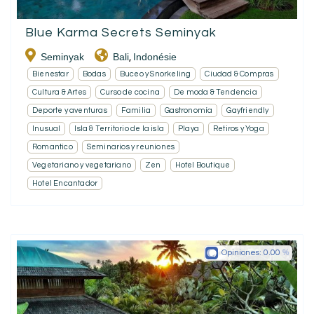
Blue Karma Secrets Seminyak
Seminyak
Bali
Indonésie
,
Bienestar
Bodas
Buceo y Snorkeling
Ciudad & Compras
Cultura & Artes
Curso de cocina
De moda & Tendencia
Deporte y aventuras
Familia
Gastronomía
Gayfriendly
Inusual
Isla & Territorio de la isla
Playa
Retiros y Yoga
Romantico
Seminarios y reuniones
Vegetariano y vegetariano
Zen
Hotel Boutique
Hotel Encantador
Opiniones:
0.00