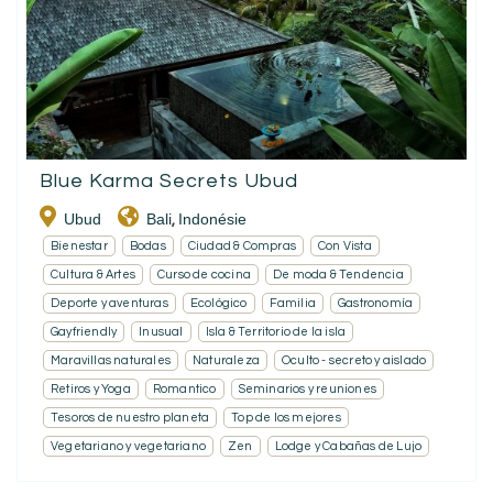
Blue Karma Secrets Ubud
Ubud
Bali
Indonésie
,
Bienestar
Bodas
Ciudad & Compras
Con Vista
Cultura & Artes
Curso de cocina
De moda & Tendencia
Deporte y aventuras
Ecológico
Familia
Gastronomía
Gayfriendly
Inusual
Isla & Territorio de la isla
Maravillas naturales
Naturaleza
Oculto - secreto y aislado
Retiros y Yoga
Romantico
Seminarios y reuniones
Tesoros de nuestro planeta
Top de los mejores
Vegetariano y vegetariano
Zen
Lodge y Cabañas de Lujo