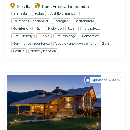
Surville
Eure
Francia
Normandía
,
,
Bienestar
Bodas
Castillo & mansión
De moda & Tendencia
Ecológico
Gastronomía
Gayfriendly
Golf
Histórico
Joven
Naturaleza
Pet-Friendly
Pueblo
Retiros y Yoga
Romantico
Seminarios y reuniones
Vegetariano y vegetariano
Zen
Castillo
Manor y Mansión
Opiniones:
0.00