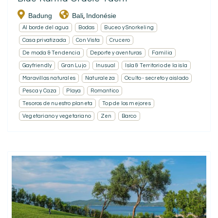
Badung
Bali
Indonésie
,
Al borde del agua
Bodas
Buceo y Snorkeling
Casa privatizada
Con Vista
Crucero
De moda & Tendencia
Deporte y aventuras
Familia
Gayfriendly
Gran Lujo
Inusual
Isla & Territorio de la isla
Maravillas naturales
Naturaleza
Oculto - secreto y aislado
Pesca y Caza
Playa
Romantico
Tesoros de nuestro planeta
Top de los mejores
Vegetariano y vegetariano
Zen
Barco