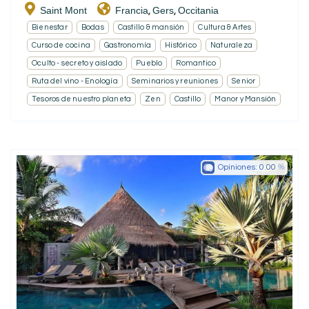
Saint Mont
Francia
Gers
Occitania
,
,
Bienestar
Bodas
Castillo & mansión
Cultura & Artes
Curso de cocina
Gastronomía
Histórico
Naturaleza
Oculto - secreto y aislado
Pueblo
Romantico
Ruta del vino - Enología
Seminarios y reuniones
Senior
Tesoros de nuestro planeta
Zen
Castillo
Manor y Mansión
Opiniones:
0.00