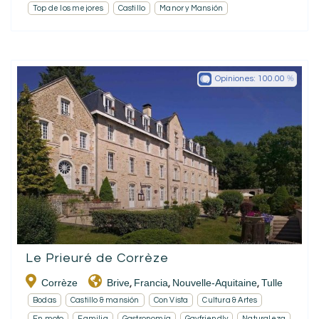
Top de los mejores
Castillo
Manor y Mansión
Opiniones:
100.00
Le Prieuré de Corrèze
Corrèze
Brive
Francia
Nouvelle-Aquitaine
Tulle
,
,
,
Bodas
Castillo & mansión
Con Vista
Cultura & Artes
En moto
Familia
Gastronomía
Gayfriendly
Naturaleza