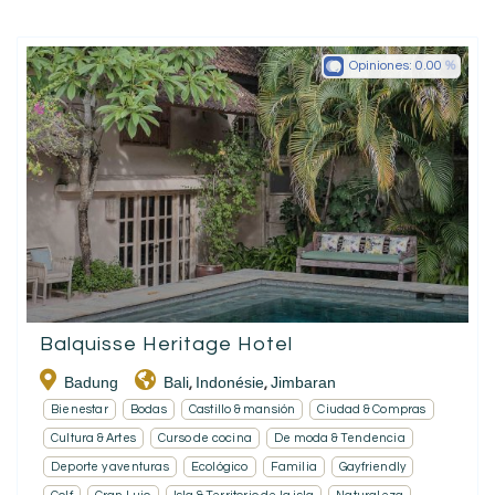
Opiniones:
0.00
Balquisse Heritage Hotel
Badung
Bali
Indonésie
Jimbaran
,
,
Bienestar
Bodas
Castillo & mansión
Ciudad & Compras
Cultura & Artes
Curso de cocina
De moda & Tendencia
Deporte y aventuras
Ecológico
Familia
Gayfriendly