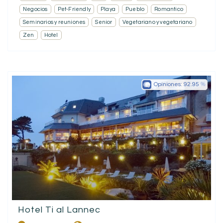
Negocios
Pet-Friendly
Playa
Pueblo
Romantico
Seminarios y reuniones
Senior
Vegetariano y vegetariano
Zen
Hotel
Opiniones:
92.95
Hotel Ti al Lannec