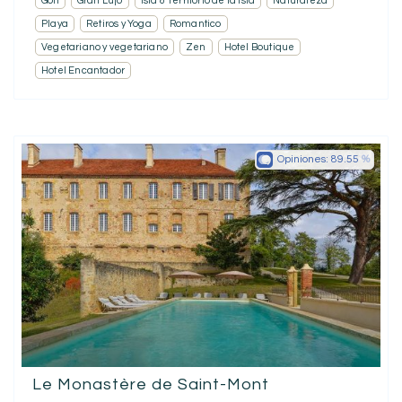
Golf
Gran Lujo
Isla & Territorio de la isla
Naturaleza
Playa
Retiros y Yoga
Romantico
Vegetariano y vegetariano
Zen
Hotel Boutique
Hotel Encantador
Opiniones:
89.55
Le Monastère de Saint-Mont