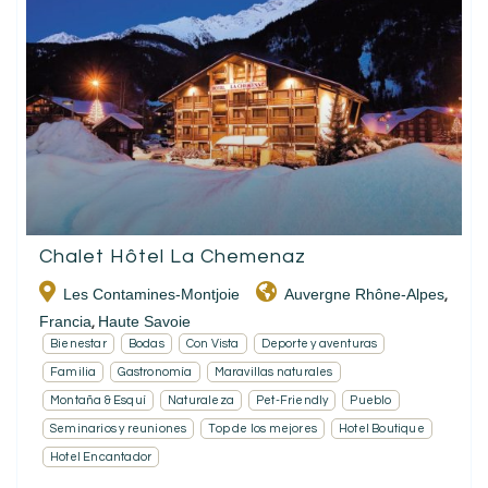
Chalet Hôtel La Chemenaz
Les Contamines-Montjoie
Auvergne Rhône-Alpes
,
Francia
Haute Savoie
,
Bienestar
Bodas
Con Vista
Deporte y aventuras
Familia
Gastronomía
Maravillas naturales
Montaña & Esquí
Naturaleza
Pet-Friendly
Pueblo
Seminarios y reuniones
Top de los mejores
Hotel Boutique
Hotel Encantador