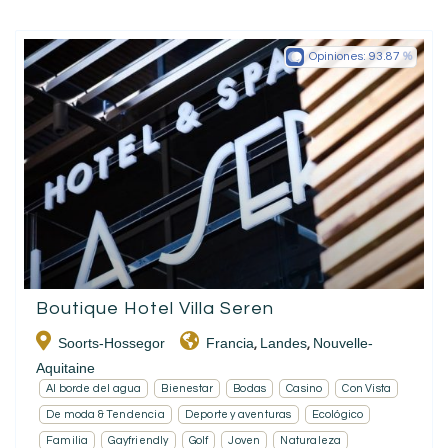
Opiniones:
93.87
Boutique Hotel Villa Seren
Soorts-Hossegor
Francia
Landes
Nouvelle-
,
,
Aquitaine
Al borde del agua
Bienestar
Bodas
Casino
Con Vista
De moda & Tendencia
Deporte y aventuras
Ecológico
Familia
Gayfriendly
Golf
Joven
Naturaleza