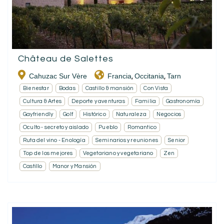
Château de Salettes
Cahuzac Sur Vère
Francia
Occitania
Tarn
,
,
Bienestar
Bodas
Castillo & mansión
Con Vista
Cultura & Artes
Deporte y aventuras
Familia
Gastronomía
Gayfriendly
Golf
Histórico
Naturaleza
Negocios
Oculto - secreto y aislado
Pueblo
Romantico
Ruta del vino - Enología
Seminarios y reuniones
Senior
Top de los mejores
Vegetariano y vegetariano
Zen
Castillo
Manor y Mansión