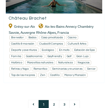
Château Brachet
Grésy-sur-Aix
Aix-les-Bains Annecy Chambéry
Savoie
Auvergne Rhône-Alpes
Francia
,
,
Bienestar
Bodas
Casa privatizada
Casino
Castillo & mansión
Ciudad & Compras
Cultura & Artes
Deporte y aventuras
Ecológico
En moto
Estación de Spa
Familia
Gastronomía
Gayfriendly
Golf
Gran Lujo
Histórico
Maravillas naturales
Naturaleza
Negocios
Retiros y Yoga
Romantico
Seminarios y reuniones
Senior
Top de los mejores
Zen
Castillo
Manor y Mansión
1
2
3