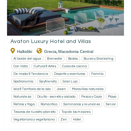
Avaton Luxury Hotel and Villas
Halkidiki
Grecia
Macedonia Central
,
Al borde del agua
Bienestar
Bodas
Buceo y Snorkeling
Con Vista
Cultura & Artes
Curso de cocina
De moda & Tendencia
Deporte y aventuras
Familia
Gastronomía
Gayfriendly
Gran Lujo
Isla & Territorio de la isla
Joven
Maravillas naturales
Naturaleza
Oculto - secreto y aislado
Pesca y Caza
Playa
Retiros y Yoga
Romantico
Seminarios y reuniones
Senior
Tesoros de nuestro planeta
Top de los mejores
Vegetariano y vegetariano
Zen
Hotel