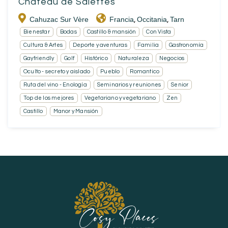
Château de Salettes
Cahuzac Sur Vère
Francia
Occitania
Tarn
,
,
Bienestar
Bodas
Castillo & mansión
Con Vista
Cultura & Artes
Deporte y aventuras
Familia
Gastronomía
Gayfriendly
Golf
Histórico
Naturaleza
Negocios
Oculto - secreto y aislado
Pueblo
Romantico
Ruta del vino - Enología
Seminarios y reuniones
Senior
Top de los mejores
Vegetariano y vegetariano
Zen
Castillo
Manor y Mansión