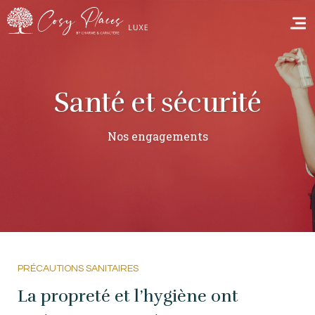
Santé et sécurité
Accueil
Nos engagements
Réserver un séjour
Nos adresses dans le monde
Vous faire voyager
Les séjours à thème
Santé et sécurité
PRÉCAUTIONS SANITAIRES
La propreté et l’hygiène ont
Ecrivez-nous