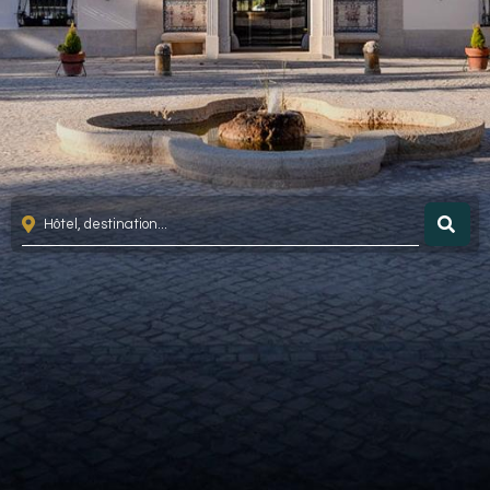
EN
FR
ES