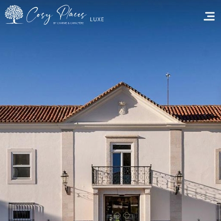
Accueil
Réserver un séjour
Nos adresses dans le monde
Vous faire voyager
Les séjours à thème
Santé et sécurité
Ecrivez-nous