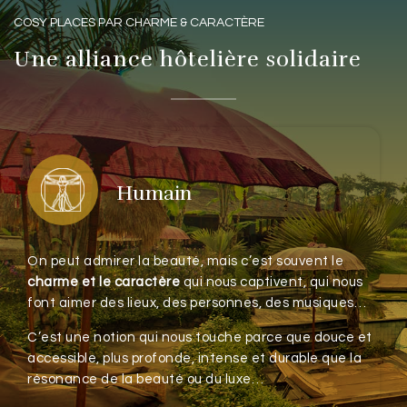
COSY PLACES PAR CHARME & CARACTÈRE
Une alliance hôtelière solidaire
Humain
On peut admirer la beauté, mais c’est souvent le
charme et le caractère
qui nous captivent, qui nous
font aimer des lieux, des personnes, des musiques…
C’est une notion qui nous touche parce que douce et
accessible, plus profonde, intense et durable que la
e
résonance de la beauté ou du luxe…