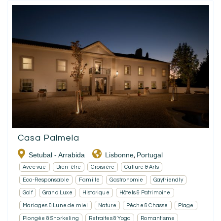
Casa Palmela
Setubal - Arrabida
Lisbonne
Portugal
,
Avec vue
Bien-être
Croisière
Culture & Arts
Eco-Responsable
Famille
Gastronomie
Gayfriendly
Golf
Grand Luxe
Historique
Hôtels & Patrimoine
Mariages & Lune de miel
Nature
Pêche & Chasse
Plage
Plongée & Snorkeling
Retraites & Yoga
Romantisme