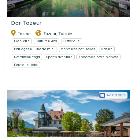
Dar Tozeur
Tozeur
Tozeur
Tunisie
,
Bien-être
Culture & Arts
Historique
Mariages & Lune de miel
Merveilles naturelles
Nature
Retraites & Yoga
Sport & aventure
Trésors de notre planète
Boutique Hotel
Avis:
0.00