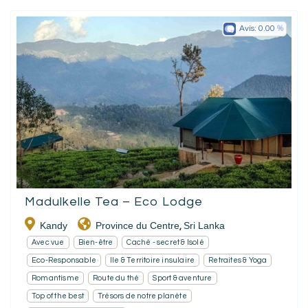
Avis:
0.00
Madulkelle Tea – Eco Lodge
Kandy
Province du Centre
Sri Lanka
,
Avec vue
Bien-être
Caché - secret & Isolé
Eco-Responsable
Ile & Territoire insulaire
Retraites & Yoga
Romantisme
Route du thé
Sport & aventure
Top of the best
Trésors de notre planète