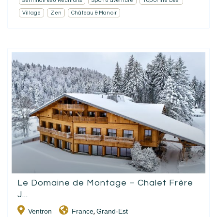
Séminaires & Réunions
Sport & aventure
Top of the best
Village
Zen
Château & Manoir
Le Domaine de Montage – Chalet Frère
J...
Ventron
France
Grand-Est
,