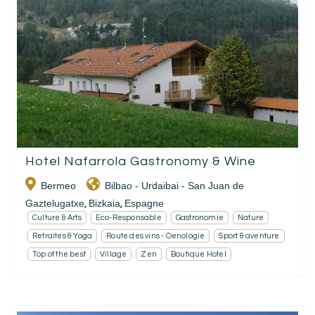
Hotel Nafarrola Gastronomy & Wine
Bermeo
Bilbao - Urdaibai - San Juan de
Gaztelugatxe
Bizkaia
Espagne
,
,
Culture & Arts
Eco-Responsable
Gastronomie
Nature
Retraites & Yoga
Route des vins - Oenologie
Sport & aventure
Top of the best
Village
Zen
Boutique Hotel