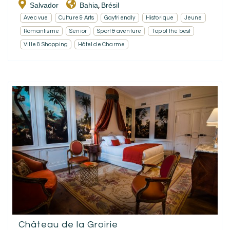
Salvador
Bahia
Brésil
,
Avec vue
Culture & Arts
Gayfriendly
Historique
Jeune
Romantisme
Senior
Sport & aventure
Top of the best
Ville & Shopping
Hôtel de Charme
Château de la Groirie