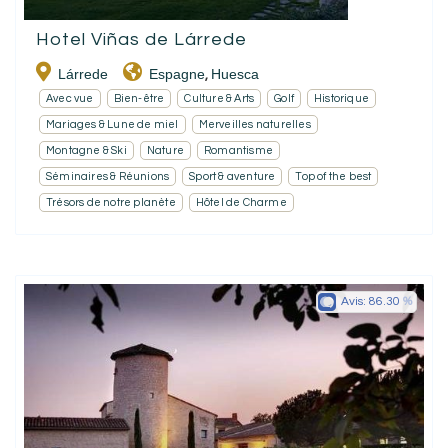
Hotel Viñas de Lárrede
Lárrede
Espagne
Huesca
,
Avec vue
Bien-être
Culture & Arts
Golf
Historique
Mariages & Lune de miel
Merveilles naturelles
Montagne & Ski
Nature
Romantisme
Séminaires & Réunions
Sport & aventure
Top of the best
Trésors de notre planète
Hôtel de Charme
Avis:
86.30