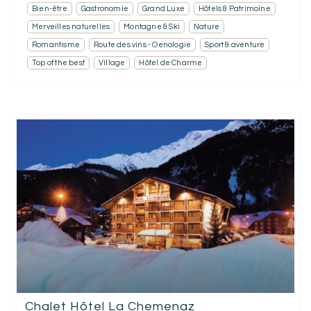
Bien-être
Gastronomie
Grand Luxe
Hôtels & Patrimoine
Merveilles naturelles
Montagne & Ski
Nature
Romantisme
Route des vins - Oenologie
Sport & aventure
Top of the best
Village
Hôtel de Charme
Chalet Hôtel La Chemenaz