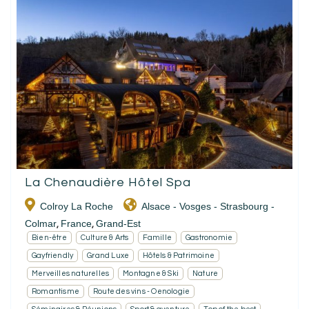
La Chenaudière Hôtel Spa
Colroy La Roche
Alsace - Vosges - Strasbourg -
Colmar
France
Grand-Est
,
,
Bien-être
Culture & Arts
Famille
Gastronomie
Gayfriendly
Grand Luxe
Hôtels & Patrimoine
Merveilles naturelles
Montagne & Ski
Nature
Romantisme
Route des vins - Oenologie