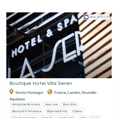
Avis:
93.87
Boutique Hotel Villa Seren
Soorts-Hossegor
France
Landes
Nouvelle-
,
,
Aquitaine
Ami(e) des Animaux
Avec vue
Bien-être
Branché & Tendance
Business & Vrp
Casino