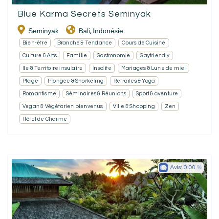
Blue Karma Secrets Seminyak
Seminyak
Bali
Indonésie
,
Bien-être
Branché & Tendance
Cours de Cuisine
Culture & Arts
Famille
Gastronomie
Gayfriendly
Ile & Territoire insulaire
Insolite
Mariages & Lune de miel
Plage
Plongée & Snorkeling
Retraites & Yoga
Romantisme
Séminaires & Réunions
Sport & aventure
Vegan & Végétarien bienvenus
Ville & Shopping
Zen
Hôtel de Charme
Avis:
0.00