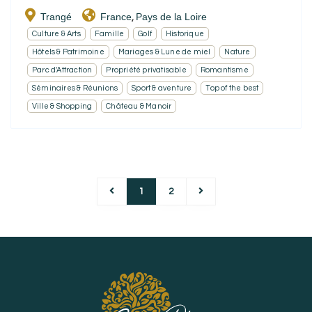
Trangé
France
Pays de la Loire
,
Culture & Arts
Famille
Golf
Historique
Hôtels & Patrimoine
Mariages & Lune de miel
Nature
Parc d'Attraction
Propriété privatisable
Romantisme
Séminaires & Réunions
Sport & aventure
Top of the best
Ville & Shopping
Château & Manoir
1
2