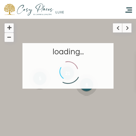
Accueil
loading...
Réserver un séjour
Nos adresses dans le monde
21
5
6
Vous faire voyager
Les séjours à thème
Santé et sécurité
Ecrivez-nous