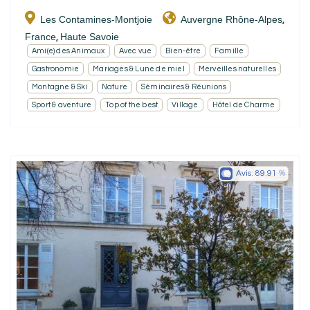
Les Contamines-Montjoie
Auvergne Rhône-Alpes
,
France
Haute Savoie
,
Ami(e) des Animaux
Avec vue
Bien-être
Famille
Gastronomie
Mariages & Lune de miel
Merveilles naturelles
Montagne & Ski
Nature
Séminaires & Réunions
Sport & aventure
Top of the best
Village
Hôtel de Charme
Avis:
89.91