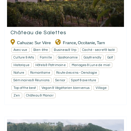
Château de Salettes
Cahuzac Sur Vère
France
Occitanie
Tarn
,
,
Avec vue
Bien-être
Business & Vrp
Caché - secret & Isolé
Culture & Arts
Famille
Gastronomie
Gayfriendly
Golf
Historique
Hôtels & Patrimoine
Mariages & Lune de miel
Nature
Romantisme
Route des vins - Oenologie
Séminaires & Réunions
Senior
Sport & aventure
Top of the best
Vegan & Végétarien bienvenus
Village
Zen
Château & Manoir