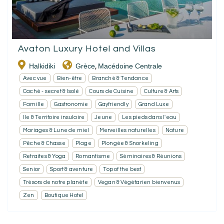
Avaton Luxury Hotel and Villas
Halkidiki
Grèce
Macédoine Centrale
,
Avec vue
Bien-être
Branché & Tendance
Caché - secret & Isolé
Cours de Cuisine
Culture & Arts
Famille
Gastronomie
Gayfriendly
Grand Luxe
Ile & Territoire insulaire
Jeune
Les pieds dans l'eau
Mariages & Lune de miel
Merveilles naturelles
Nature
Pêche & Chasse
Plage
Plongée & Snorkeling
Retraites & Yoga
Romantisme
Séminaires & Réunions
Senior
Sport & aventure
Top of the best
Trésors de notre planète
Vegan & Végétarien bienvenus
Zen
Boutique Hotel