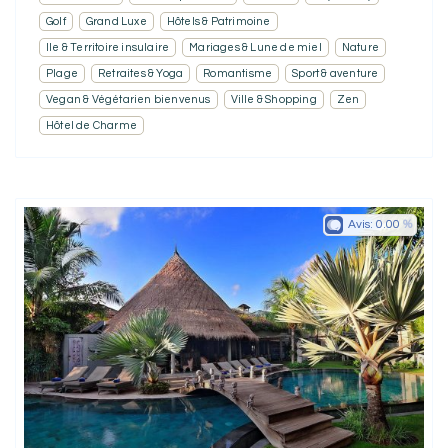
Golf
Grand Luxe
Hôtels & Patrimoine
Ile & Territoire insulaire
Mariages & Lune de miel
Nature
Plage
Retraites & Yoga
Romantisme
Sport & aventure
Vegan & Végétarien bienvenus
Ville & Shopping
Zen
Hôtel de Charme
Avis:
0.00