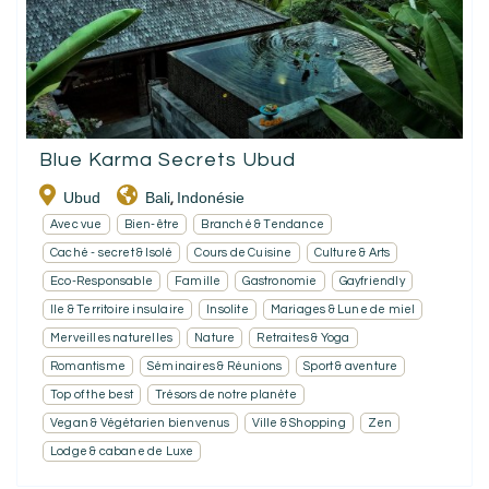
Blue Karma Secrets Ubud
Ubud
Bali
Indonésie
,
Avec vue
Bien-être
Branché & Tendance
Caché - secret & Isolé
Cours de Cuisine
Culture & Arts
Eco-Responsable
Famille
Gastronomie
Gayfriendly
Ile & Territoire insulaire
Insolite
Mariages & Lune de miel
Merveilles naturelles
Nature
Retraites & Yoga
Romantisme
Séminaires & Réunions
Sport & aventure
Top of the best
Trésors de notre planète
Vegan & Végétarien bienvenus
Ville & Shopping
Zen
Lodge & cabane de Luxe