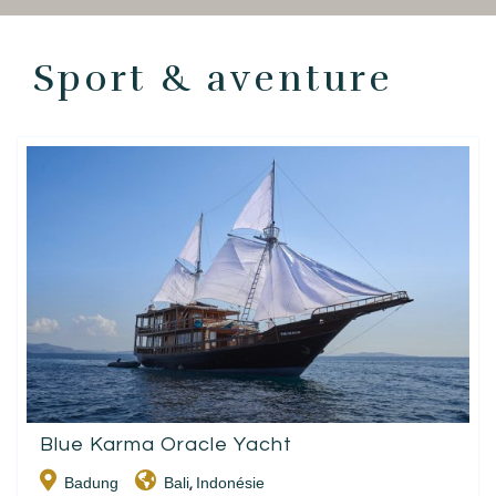
EN
FR
ES
Sport & aventure
Blue Karma Oracle Yacht
Badung
Bali
Indonésie
,