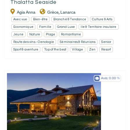
Thalatta Seaside
Agia Anna
Grèce
Lanarca
,
Avec vue
Bien-être
Branché & Tendance
Culture & Arts
Economique
Famille
Grand Luxe
Ile & Territoire insulaire
Jeune
Nature
Plage
Romantisme
Route des vins - Oenologie
Séminaires & Réunions
Senior
Sport & aventure
Top of the best
Village
Zen
Resort
Avis:
0.00