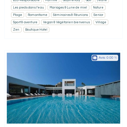
Eco-Responsable
Famille
Gayfriendly
Golf
Jeune
Les pieds dans l'eau
Mariages & Lune de miel
Nature
Plage
Romantisme
Séminaires & Réunions
Senior
Sport & aventure
Vegan & Végétarien bienvenus
Village
Zen
Boutique Hotel
Avis:
0.00