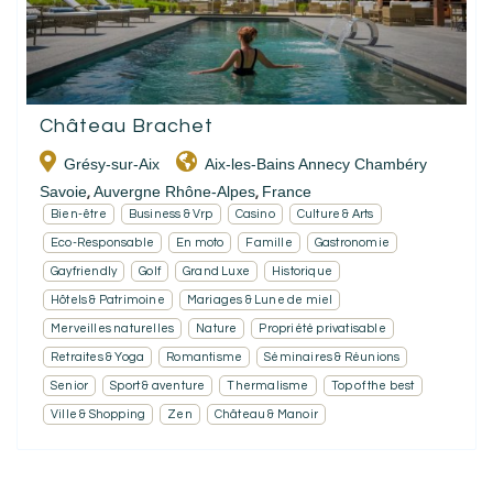
Château Brachet
Grésy-sur-Aix
Aix-les-Bains Annecy Chambéry
Savoie
Auvergne Rhône-Alpes
France
,
,
Bien-être
Business & Vrp
Casino
Culture & Arts
Eco-Responsable
En moto
Famille
Gastronomie
Gayfriendly
Golf
Grand Luxe
Historique
Hôtels & Patrimoine
Mariages & Lune de miel
Merveilles naturelles
Nature
Propriété privatisable
Retraites & Yoga
Romantisme
Séminaires & Réunions
Senior
Sport & aventure
Thermalisme
Top of the best
Ville & Shopping
Zen
Château & Manoir