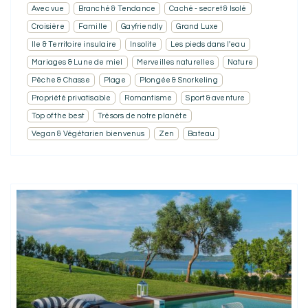
Avec vue
Branché & Tendance
Caché - secret & Isolé
Croisière
Famille
Gayfriendly
Grand Luxe
Ile & Territoire insulaire
Insolite
Les pieds dans l'eau
Mariages & Lune de miel
Merveilles naturelles
Nature
Pêche & Chasse
Plage
Plongée & Snorkeling
Propriété privatisable
Romantisme
Sport & aventure
Top of the best
Trésors de notre planète
Vegan & Végétarien bienvenus
Zen
Bateau