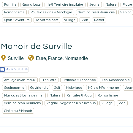
Famille
Grand Luxe
Ile & Territoire insulaire
Jeune
Nature
Plage
Romantisme
Route des vins - Oenologie
Séminaires & Réunions
Senior
Sport & aventure
Top of the best
Village
Zen
Resort
Manoir de Surville
Surville
Eure
France
Normandie
,
,
Avis:
96.81
Ami(e) des Animaux
Bien-être
Branché & Tendance
Eco-Responsable
Gastronomie
Gayfriendly
Golf
Historique
Hôtels & Patrimoine
Jeu
Mariages & Lune de miel
Nature
Retraites & Yoga
Romantisme
Séminaires & Réunions
Vegan & Végétarien bienvenus
Village
Zen
Château & Manoir