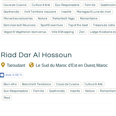
Cours de Cuisine
Culture & Arts
Eco-Responsable
Famille
Gastronom
Gayfriendly
Ile & Territoire insulaire
Insolite
Mariages & Lune de miel
Merveilles naturelles
Nature
Retraites & Yoga
Romantisme
Séminaires & Réunions
Sport & aventure
Top of the best
Trésors de notre
Vegan & Végétarien bienvenus
Ville & Shopping
Zen
Lodge & cabane d
Riad Dar Al Hossoun
Taroudant
Le Sud du Maroc d'Est en Ouest
Maroc
,
Avis:
0.00
Bien-être
Branché & Tendance
Cours de Cuisine
Culture & Arts
Eco-Responsable
Famille
Gayfriendly
Insolite
Nature
Romantis
Riad