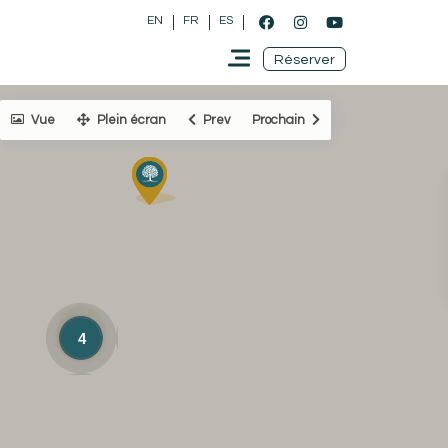
EN
FR
ES
Réserver
Vue
Plein écran
Prev
Prochain
4