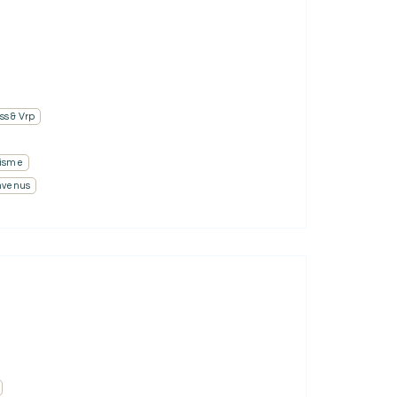
ss & Vrp
isme
nvenus