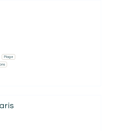
Plage
ons
aris