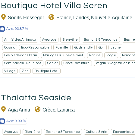
Boutique Hotel Villa Seren
Soorts-Hossegor
France
Landes
Nouvelle-Aquitaine
,
,
Avis:
93.87
Ami(e) des Animaux
Avec vue
Bien-être
Branché & Tendance
Busine
Casino
Eco-Responsable
Famille
Gayfriendly
Golf
Jeune
Les pieds dans l'eau
Mariages & Lune de miel
Nature
Plage
Romant
Séminaires & Réunions
Senior
Sport & aventure
Vegan & Végétarien bie
Village
Zen
Boutique Hotel
Thalatta Seaside
Agia Anna
Grèce
Lanarca
,
Avis:
0.00
Avec vue
Bien-être
Branché & Tendance
Culture & Arts
Economique