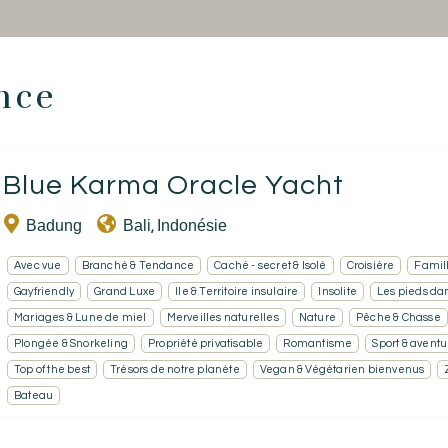
nce
Accueil
Blue Karma Oracle Yacht
Réserver un séjour
Badung
Bali
Indonésie
,
Nos adresses dans le monde
Avec vue
Branché & Tendance
Caché - secret & Isolé
Croisière
Famil
Vous faire voyager
Gayfriendly
Grand Luxe
Ile & Territoire insulaire
Insolite
Les pieds dan
Mariages & Lune de miel
Merveilles naturelles
Nature
Pêche & Chasse
Les séjours à thème
Plongée & Snorkeling
Propriété privatisable
Romantisme
Sport & aventu
Top of the best
Trésors de notre planète
Vegan & Végétarien bienvenus
Santé et sécurité
Bateau
Ecrivez-nous