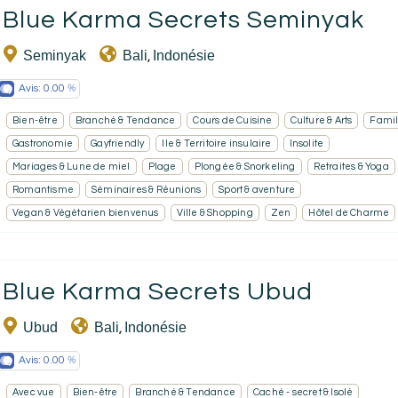
Blue Karma Secrets Seminyak
Seminyak
Bali
Indonésie
,
Avis:
0.00
Bien-être
Branché & Tendance
Cours de Cuisine
Culture & Arts
Famil
Gastronomie
Gayfriendly
Ile & Territoire insulaire
Insolite
Mariages & Lune de miel
Plage
Plongée & Snorkeling
Retraites & Yoga
Romantisme
Séminaires & Réunions
Sport & aventure
Vegan & Végétarien bienvenus
Ville & Shopping
Zen
Hôtel de Charme
Blue Karma Secrets Ubud
Ubud
Bali
Indonésie
,
Avis:
0.00
Avec vue
Bien-être
Branché & Tendance
Caché - secret & Isolé