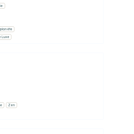
ie
 planète
e Luxe
me
Zen