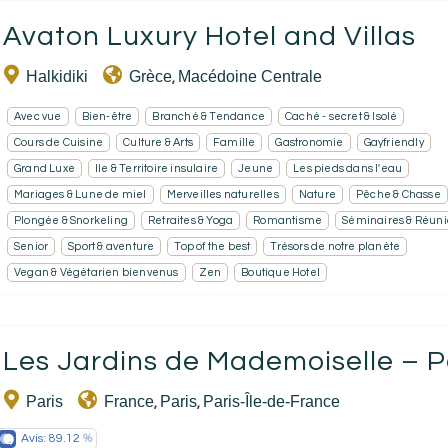
Avaton Luxury Hotel and Villas
EN
FR
ES
Halkidiki
Grèce
Macédoine Centrale
,
Avec vue
Bien-être
Branché & Tendance
Caché - secret & Isolé
Cours de Cuisine
Culture & Arts
Famille
Gastronomie
Gayfriendly
Grand Luxe
Ile & Territoire insulaire
Jeune
Les pieds dans l'eau
Mariages & Lune de miel
Merveilles naturelles
Nature
Pêche & Chasse
Plongée & Snorkeling
Retraites & Yoga
Romantisme
Séminaires & Réuni
Senior
Sport & aventure
Top of the best
Trésors de notre planète
Vegan & Végétarien bienvenus
Zen
Boutique Hotel
Les Jardins de Mademoiselle – P
Paris
France
Paris
Paris-Île-de-France
,
,
Avis:
89.12