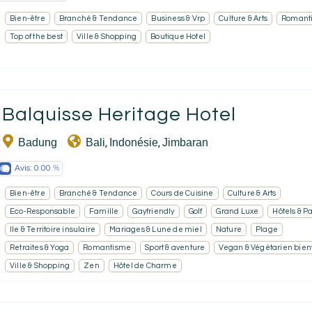
Bien-être
Branché & Tendance
Business & Vrp
Culture & Arts
Romant
Top of the best
Ville & Shopping
Boutique Hotel
Balquisse Heritage Hotel
Badung
Bali
Indonésie
Jimbaran
,
,
Avis:
0.00
Bien-être
Branché & Tendance
Cours de Cuisine
Culture & Arts
Eco-Responsable
Famille
Gayfriendly
Golf
Grand Luxe
Hôtels & P
Ile & Territoire insulaire
Mariages & Lune de miel
Nature
Plage
Retraites & Yoga
Romantisme
Sport & aventure
Vegan & Végétarien bie
Ville & Shopping
Zen
Hôtel de Charme