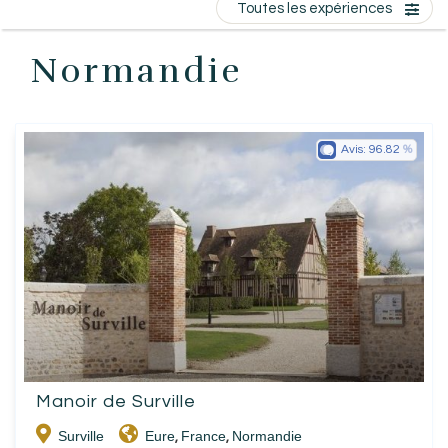
Toutes les expériences
EN
FR
ES
Normandie
Avis:
96.82
Manoir de Surville
Surville
Eure
France
Normandie
,
,