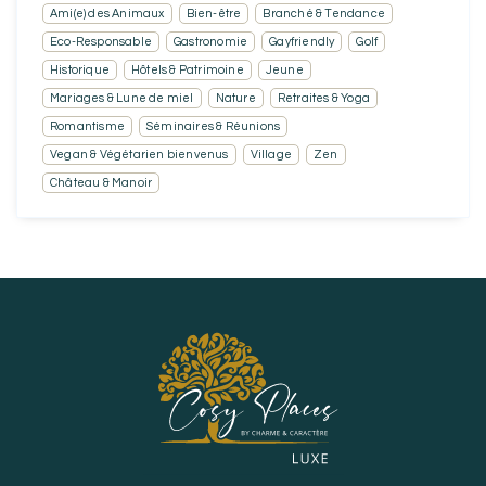
Ami(e) des Animaux
Bien-être
Branché & Tendance
Eco-Responsable
Gastronomie
Gayfriendly
Golf
Historique
Hôtels & Patrimoine
Jeune
Mariages & Lune de miel
Nature
Retraites & Yoga
Romantisme
Séminaires & Réunions
Vegan & Végétarien bienvenus
Village
Zen
Château & Manoir